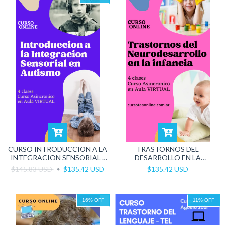
CURSO INTRODUCCION A LA
TRASTORNOS DEL
INTEGRACION SENSORIAL -
DESARROLLO EN LA
MODALIDAD ONLINE
INFANCIA
$145.83 USD
$135.42 USD
$135.42 USD
16
%
OFF
11
%
OFF