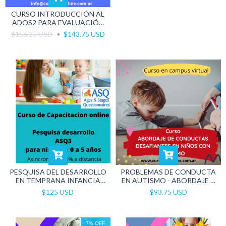
CURSO INTRODUCCIÓN AL
ADOS2 PARA EVALUACIÓN
DE AUTISMO
$156.25 USD
$143.75 USD
PESQUISA DEL DESARROLLO
PROBLEMAS DE CONDUCTA
EN TEMPRANA INFANCIA
EN AUTISMO - ABORDAJE Y
ASQ 3
PREVENCIÓN
$125 USD
$93.75 USD
7
%
OFF