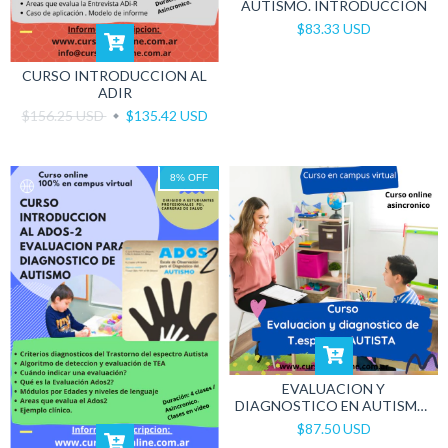
AUTISMO. INTRODUCCION
$83.33 USD
CURSO INTRODUCCION AL
ADIR
$156.25 USD
$135.42 USD
8
%
OFF
EVALUACION Y
DIAGNOSTICO EN AUTISMO:
HERRAMIENTAS CLÍNICAS.
$87.50 USD