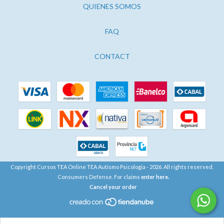
QUIENES SOMOS
FAQ
CONTACT
Copyright Cursos TEA Online TEA Autismo Psicologia - 2026. All rights reserved.
Consumers Defense. For claims
enter here.
Cancel your order