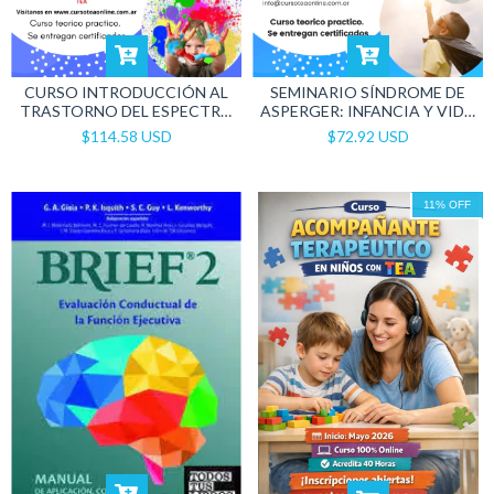
CURSO INTRODUCCIÓN AL
SEMINARIO SÍNDROME DE
TRASTORNO DEL ESPECTRO
ASPERGER: INFANCIA Y VIDA
AUTISTA TEA
ADULTA.
$114.58 USD
$72.92 USD
11
%
OFF