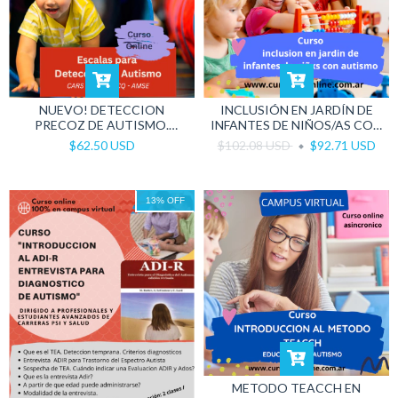
NUEVO! DETECCION
INCLUSIÓN EN JARDÍN DE
PRECOZ DE AUTISMO.
INFANTES DE NIÑOS/AS CON
NUEVAS HERRAMIENTAS
AUTISMO
$62.50 USD
$102.08 USD
$92.71 USD
CLÍNICAS
13
%
OFF
METODO TEACCH EN