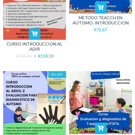
METODO TEACCH EN
AUTISMO. INTRODUCCION
€72,67
CURSO INTRODUCCION AL
ADIR
€136,26
€118,10
8
%
OFF