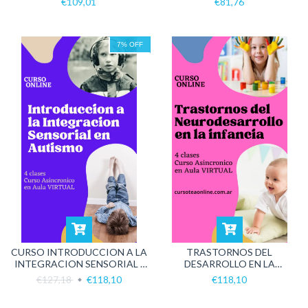
€109,01
€81,76
7
%
OFF
CURSO INTRODUCCION A LA
TRASTORNOS DEL
INTEGRACION SENSORIAL -
DESARROLLO EN LA
MODALIDAD ONLINE
INFANCIA
€127,18
€118,10
€118,10