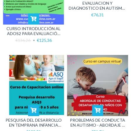
EVALUACION Y
DIAGNOSTICO EN AUTISMO:
HERRAMIENTAS CLÍNICAS.
€76,31
CURSO INTRODUCCIÓN AL
ADOS2 PARA EVALUACIÓN
DE AUTISMO
€136,26
€125,36
PESQUISA DEL DESARROLLO
PROBLEMAS DE CONDUCTA
EN TEMPRANA INFANCIA
EN AUTISMO - ABORDAJE Y
ASQ 3
PREVENCIÓN