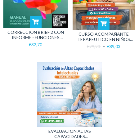
CORRECCION BRIEF 2 CON
CURSO ACOMPAÑANTE
INFORME - FUNCIONES
TERAPEUTICO EN NIÑOS
EJECUTIVAS
CON AUTISMO
€32,70
€99,93
€89,03
EVALUACION ALTAS
CAPACIDADES