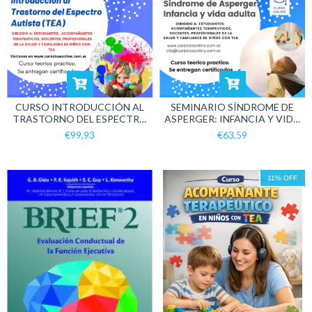
CURSO INTRODUCCIÓN AL
SEMINARIO SÍNDROME DE
TRASTORNO DEL ESPECTRO
ASPERGER: INFANCIA Y VIDA
AUTISTA TEA
ADULTA.
€99,93
€63,59
11
%
OFF