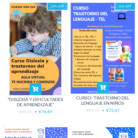
16
%
OFF
11
%
OFF
CURSO: TRASTORNO DEL
"DISLEXIA Y DIFICULTADES
LENGUAJE EN NIÑOS
DE APRENDIZAJE"
€81,76
€72,67
€89,03
€74,49