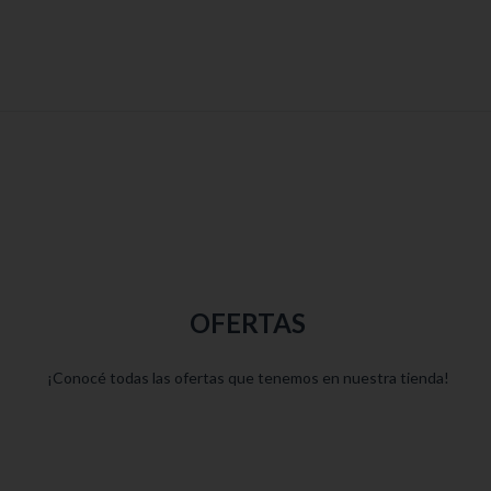
OFERTAS
¡Conocé todas las ofertas que tenemos en nuestra tienda!
ROBLEMAS DE CONDUCTA
N AUTISMO - ABORDAJE Y
PREVENCIÓN
$45.000