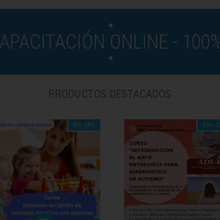
APACITACIÓN ONLINE - 100%
PRODUCTOS DESTACADOS
9
%
OFF
13
%
O