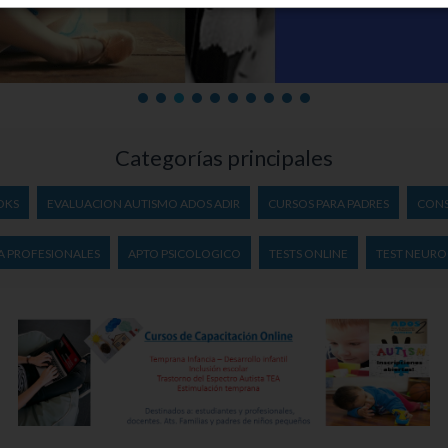
Categorías principales
OKS
EVALUACION AUTISMO ADOS ADIR
CURSOS PARA PADRES
CONS
A PROFESIONALES
APTO PSICOLOGICO
TESTS ONLINE
TEST NEUR