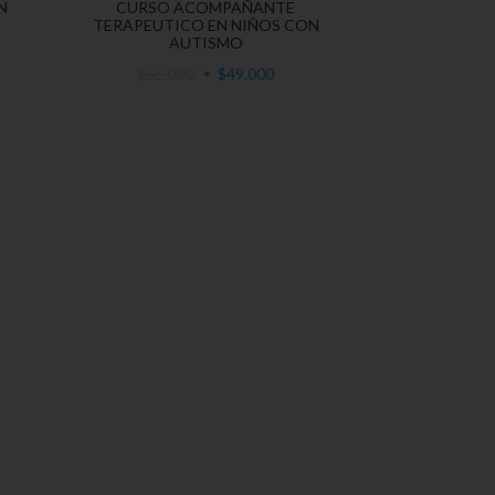
N
CURSO ACOMPAÑANTE
TERAPEUTICO EN NIÑOS CON
AUTISMO
$55.000
$49.000