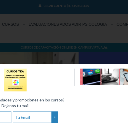
CREAR CUENTA
INICIAR SESIÓN
CURSOS
EVALUACIONES ADOS ADIR PSICOLOGIA
COMP
CURSOS DE CAPACITACIÓN ONLINE EN CAMPUS VIRTUAL💻
edades y promociones en los cursos?
Dejanos tu mail