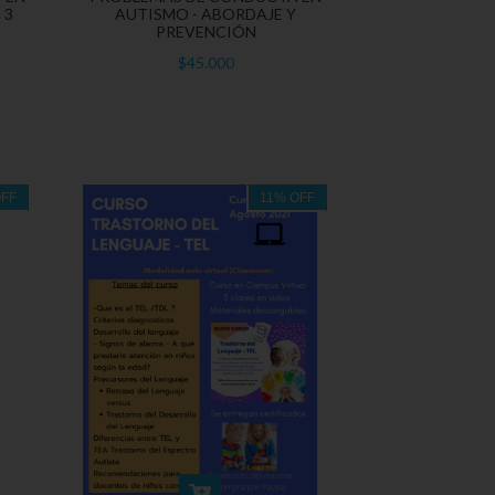
 3
AUTISMO - ABORDAJE Y
PREVENCIÓN
$45.000
FF
11
%
OFF