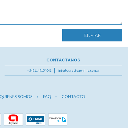
CONTACTANOS
+5491149154041
info@cursoteaonline.com.ar
QUIENES SOMOS
FAQ
CONTACTO