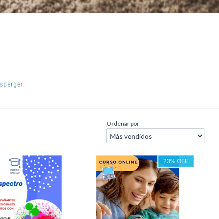
sperger.
Ordenar por
23
%
OFF