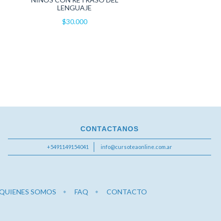
LENGUAJE
$30.000
CONTACTANOS
+5491149154041
info@cursoteaonline.com.ar
QUIENES SOMOS
FAQ
CONTACTO