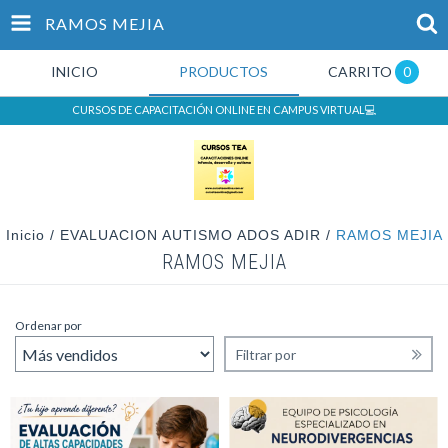
RAMOS MEJIA
INICIO
PRODUCTOS
CARRITO
0
CURSOS DE CAPACITACIÓN ONLINE EN CAMPUS VIRTUAL💻
Inicio
/
EVALUACION AUTISMO ADOS ADIR
/
RAMOS MEJIA
RAMOS MEJIA
Ordenar por
Filtrar por