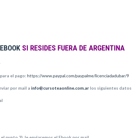
EBOOK
SI RESIDES FUERA DE ARGENTINA
-
 para el pago:
https://www.paypal.com/paypalme/licenciadadubar/
9
nviar por mail a
info@cursoteaonline.com.ar
los siguientes datos
al
 el punto 3), le enviaremos el Ebook por mail .