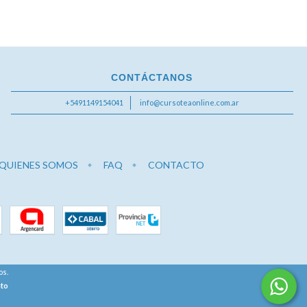
CONTÁCTANOS
+5491149154041
info@cursoteaonline.com.ar
QUIENES SOMOS
FAQ
CONTACTO
os.
nto