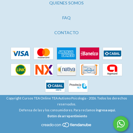
QUIENES SOMOS
FAQ
CONTACTO
Copyright Cursos TEA Online TEA Autismo Psicologia - 2026. Todos los derechos
reservados.
Defensa de las y los consumidores. Para reclamos
ingresa aquí.
Botón de arrepentimiento