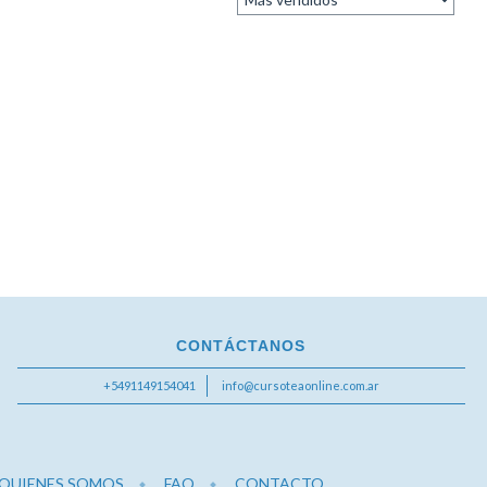
CONTÁCTANOS
+5491149154041
info@cursoteaonline.com.ar
QUIENES SOMOS
FAQ
CONTACTO