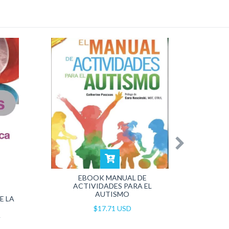
EBOOK MANUAL DE
ACTIVIDADES PARA EL
GUIA 
AUTISMO
E LA
ABU
$17.71 USD
A