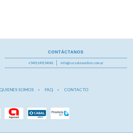
CONTÁCTANOS
+5491149154041
info@cursoteaonline.com.ar
QUIENES SOMOS
FAQ
CONTACTO