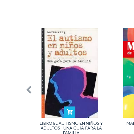
PECTRO
LIBRO EL AUTISMO EN NIÑOS Y
MA
ON,
ADULTOS - UNA GUIA PARA LA
E
FAMILIA
BRO