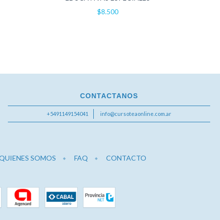
$8.500
CONTACTANOS
+5491149154041
info@cursoteaonline.com.ar
QUIENES SOMOS
FAQ
CONTACTO