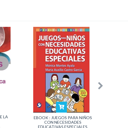
GUIA 
E LA
ABU
EBOOK : JUEGOS PARA NIÑOS
CON NECESIDADES
A
EDUCATIVAS ESPECIALES