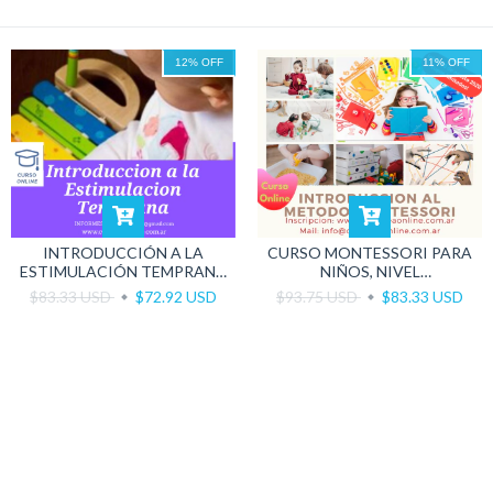
12
%
OFF
11
%
OFF
INTRODUCCIÓN A LA
CURSO MONTESSORI PARA
ESTIMULACIÓN TEMPRANA
NIÑOS, NIVEL
EN NIÑOS DE 0 A 2 AÑOS
INTRODUCTORIO
$83.33 USD
$72.92 USD
$93.75 USD
$83.33 USD