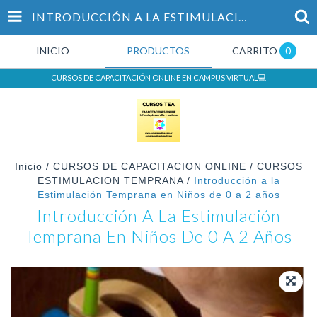
INTRODUCCIÓN A LA ESTIMULACIÓN TEMPRANA EN NIÑOS DE 0 A 2 AÑOS
INICIO
PRODUCTOS
CARRITO
0
CURSOS DE CAPACITACIÓN ONLINE EN CAMPUS VIRTUAL💻
Inicio
/
CURSOS DE CAPACITACION ONLINE
/
CURSOS
ESTIMULACION TEMPRANA
/
Introducción a la
Estimulación Temprana en Niños de 0 a 2 años
Introducción A La Estimulación
Temprana En Niños De 0 A 2 Años