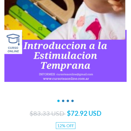
$83.33 USD
$72.92 USD
12
%
OFF