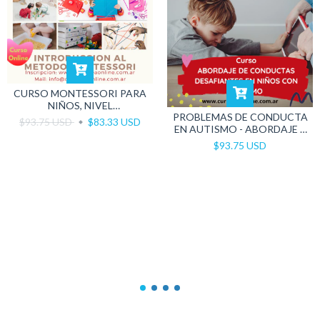
CURSO MONTESSORI PARA
NIÑOS, NIVEL
PROBLEMAS DE CONDUCTA
INTRODUCTORIO
$93.75 USD
$83.33 USD
EN AUTISMO - ABORDAJE Y
PREVENCIÓN
$93.75 USD